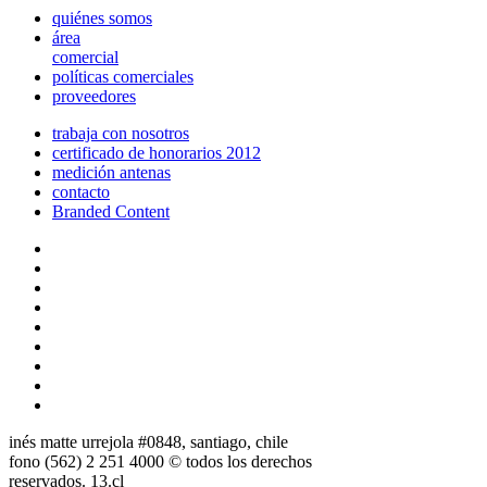
quiénes somos
área
comercial
políticas comerciales
proveedores
trabaja con nosotros
certificado de honorarios 2012
medición antenas
contacto
Branded Content
inés matte urrejola #0848, santiago, chile
fono (562) 2 251 4000 © todos los derechos
reservados. 13.cl