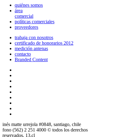
quiénes somos
área
comercial
políticas comerciales
proveedores
trabaja con nosotros
certificado de honorarios 2012
medición antenas
contacto
Branded Content
inés matte urrejola #0848, santiago, chile
fono (562) 2 251 4000 © todos los derechos
reservados. 13.cl