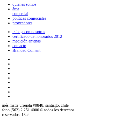
quiénes somos
área
comercial
políticas comerciales
proveedores
trabaja con nosotros
certificado de honorarios 2012
medición antenas
contacto
Branded Content
inés matte urrejola #0848, santiago, chile
fono (562) 2 251 4000 © todos los derechos
reservados. 13.cl