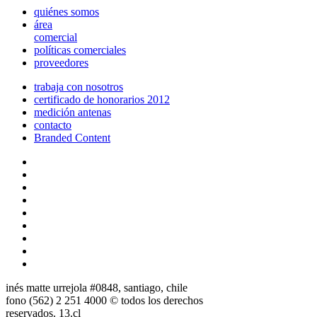
quiénes somos
área
comercial
políticas comerciales
proveedores
trabaja con nosotros
certificado de honorarios 2012
medición antenas
contacto
Branded Content
inés matte urrejola #0848, santiago, chile
fono (562) 2 251 4000 © todos los derechos
reservados. 13.cl