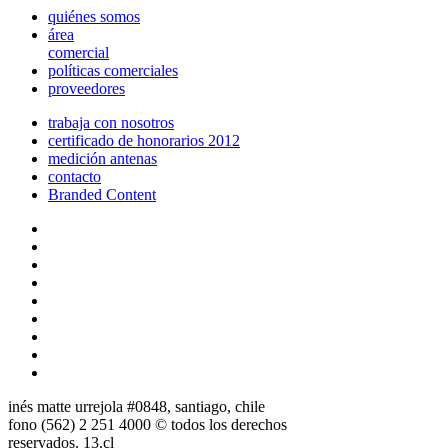
quiénes somos
área
comercial
políticas comerciales
proveedores
trabaja con nosotros
certificado de honorarios 2012
medición antenas
contacto
Branded Content
inés matte urrejola #0848, santiago, chile
fono (562) 2 251 4000 © todos los derechos
reservados. 13.cl