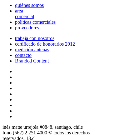
quiénes somos
área
comercial
políticas comerciales
proveedores
trabaja con nosotros
certificado de honorarios 2012
medición antenas
contacto
Branded Content
inés matte urrejola #0848, santiago, chile
fono (562) 2 251 4000 © todos los derechos
reservados. 13.cl