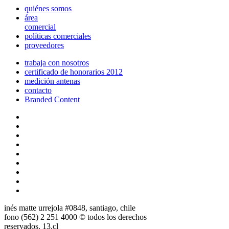
quiénes somos
área
comercial
políticas comerciales
proveedores
trabaja con nosotros
certificado de honorarios 2012
medición antenas
contacto
Branded Content
inés matte urrejola #0848, santiago, chile
fono (562) 2 251 4000 © todos los derechos
reservados. 13.cl