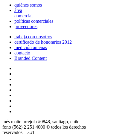
quiénes somos
área
comercial
políticas comerciales
proveedores
trabaja con nosotros
certificado de honorarios 2012
medición antenas
contacto
Branded Content
inés matte urrejola #0848, santiago, chile
fono (562) 2 251 4000 © todos los derechos
reservados. 13.cl