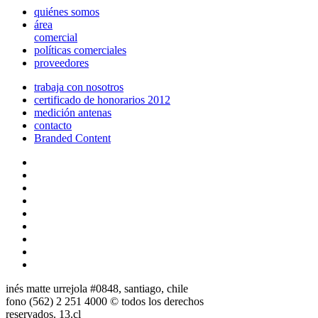
quiénes somos
área
comercial
políticas comerciales
proveedores
trabaja con nosotros
certificado de honorarios 2012
medición antenas
contacto
Branded Content
inés matte urrejola #0848, santiago, chile
fono (562) 2 251 4000 © todos los derechos
reservados. 13.cl