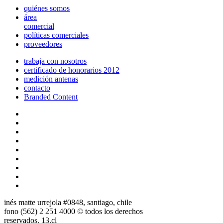
quiénes somos
área
comercial
políticas comerciales
proveedores
trabaja con nosotros
certificado de honorarios 2012
medición antenas
contacto
Branded Content
inés matte urrejola #0848, santiago, chile
fono (562) 2 251 4000 © todos los derechos
reservados. 13.cl