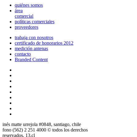
quiénes somos
área
comercial
políticas comerciales
proveedores
trabaja con nosotros
certificado de honorarios 2012
medición antenas
contacto
Branded Content
inés matte urrejola #0848, santiago, chile
fono (562) 2 251 4000 © todos los derechos
reservados. 13.cl