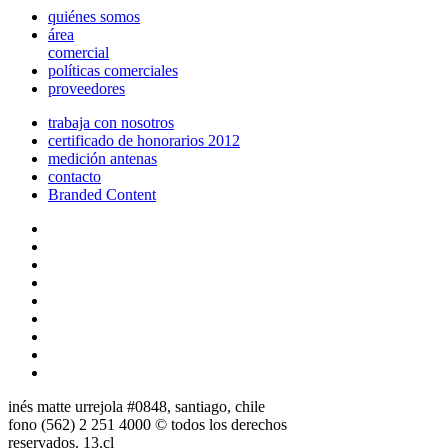
quiénes somos
área
comercial
políticas comerciales
proveedores
trabaja con nosotros
certificado de honorarios 2012
medición antenas
contacto
Branded Content
inés matte urrejola #0848, santiago, chile
fono (562) 2 251 4000 © todos los derechos
reservados. 13.cl