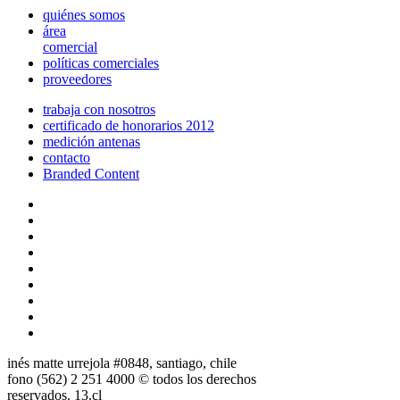
quiénes somos
área
comercial
políticas comerciales
proveedores
trabaja con nosotros
certificado de honorarios 2012
medición antenas
contacto
Branded Content
inés matte urrejola #0848, santiago, chile
fono (562) 2 251 4000 © todos los derechos
reservados. 13.cl