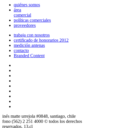
quiénes somos
área
comercial
políticas comerciales
proveedores
trabaja con nosotros
certificado de honorarios 2012
medición antenas
contacto
Branded Content
inés matte urrejola #0848, santiago, chile
fono (562) 2 251 4000 © todos los derechos
reservados. 13.cl