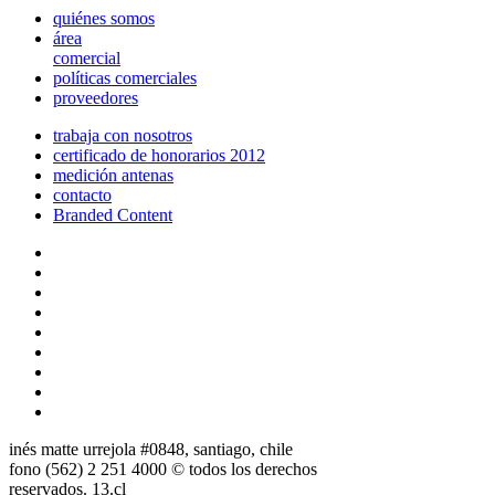
quiénes somos
área
comercial
políticas comerciales
proveedores
trabaja con nosotros
certificado de honorarios 2012
medición antenas
contacto
Branded Content
inés matte urrejola #0848, santiago, chile
fono (562) 2 251 4000 © todos los derechos
reservados. 13.cl