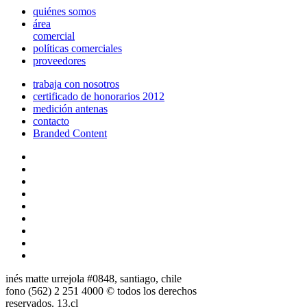
quiénes somos
área
comercial
políticas comerciales
proveedores
trabaja con nosotros
certificado de honorarios 2012
medición antenas
contacto
Branded Content
inés matte urrejola #0848, santiago, chile
fono (562) 2 251 4000 © todos los derechos
reservados. 13.cl