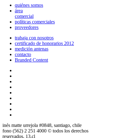
quiénes somos
área
comercial
políticas comerciales
proveedores
trabaja con nosotros
certificado de honorarios 2012
medición antenas
contacto
Branded Content
inés matte urrejola #0848, santiago, chile
fono (562) 2 251 4000 © todos los derechos
reservados. 13.cl