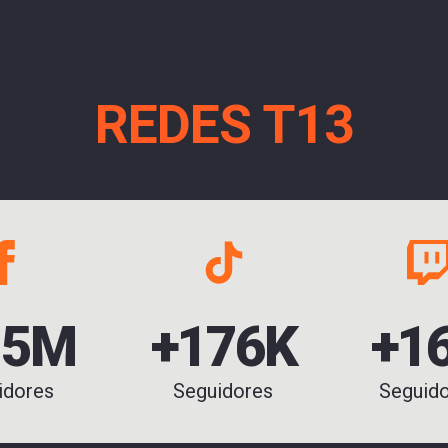
REDES T13
.5M
+176K
+1
idores
Seguidores
Seguid