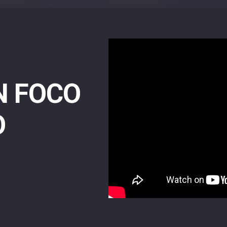
N FOCO
O