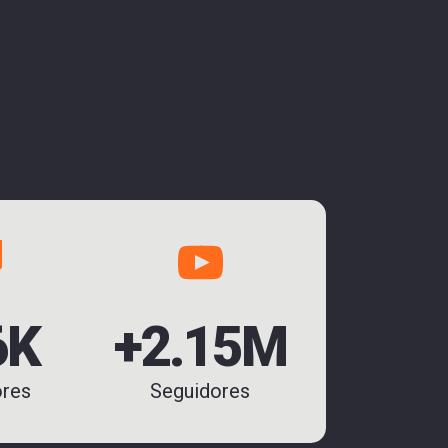
6K
+2.15M
ores
Seguidores