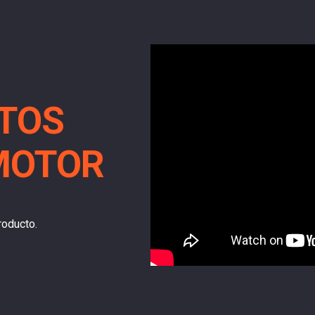
NTOS
MOTOR
roducto.