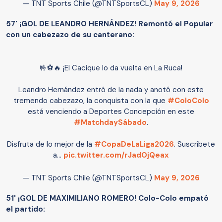
— TNT Sports Chile (@TNTSportsCL)
May 9, 2026
57' ¡GOL DE LEANDRO HERNÁNDEZ! Remontó el Popular
con un cabezazo de su canterano:
🤟⚽🔥 ¡El Cacique lo da vuelta en La Ruca!
Leandro Hernández entró de la nada y anotó con este
tremendo cabezazo, la conquista con la que
#ColoColo
está venciendo a Deportes Concepción en este
#MatchdaySábado
.
Disfruta de lo mejor de la
#CopaDeLaLiga2026
. Suscríbete
a…
pic.twitter.com/rJadOjQeax
— TNT Sports Chile (@TNTSportsCL)
May 9, 2026
51' ¡GOL DE MAXIMILIANO ROMERO! Colo-Colo empató
el partido: