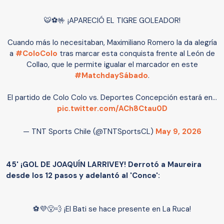
🐯⚽🤟 ¡APARECIÓ EL TIGRE GOLEADOR!
Cuando más lo necesitaban, Maximiliano Romero la da alegría
a
#ColoColo
tras marcar esta conquista frente al León de
Collao, que le permite igualar el marcador en este
#MatchdaySábado
.
El partido de Colo Colo vs. Deportes Concepción estará en…
pic.twitter.com/ACh8Ctau0D
— TNT Sports Chile (@TNTSportsCL)
May 9, 2026
45' ¡GOL DE JOAQUÍN LARRIVEY! Derrotó a Maureira
desde los 12 pasos y adelantó al 'Conce':
⚽💜😮‍💨 ¡El Bati se hace presente en La Ruca!