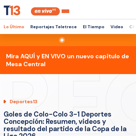
Lo Último
Reportajes Teletrece
El Tiempo
Video
Ch
Mira AQUÍ y EN VIVO un nuevo capítulo de
Mesa Central
Deportes13
Goles de Colo-Colo 3-1 Deportes
Concepción: Resumen, videos y
resultado del partido de la Copa de la