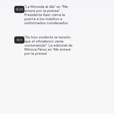
"La Moneda al día" en "Me
18:25
enteré por la prensa":
Presidente Kast cierra la
puerta a los indultos a
uniformados condenados
"Se hizo evidente la tensión
18:11
que el oficialismo venía
conteniendo": La editorial de
Mónica Pérez en 'Me enteré
por la prensa'