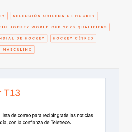
A
EY
SELECCIÓN CHILENA DE HOCKEY
FIH HOCKEY WORLD CUP 2026 QUALIFIERS
NDIAL DE HOCKEY
HOCKEY CÉSPED
D MASCULINO
r T13
lista de correo para recibir gratis las noticias
día, con la confianza de Teletrece.