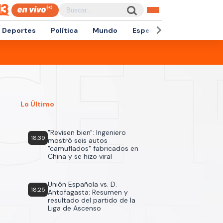
Deportes
Política
Mundo
Espectáculos
Empren
Lo Último
"Revisen bien": Ingeniero
18:39
mostró seis autos
"camuflados" fabricados en
China y se hizo viral
Unión Española vs. D.
18:25
Antofagasta: Resumen y
resultado del partido de la
Liga de Ascenso