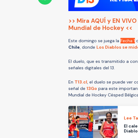
>> Mira AQUÍ y EN VIVO e
Mundial de Hockey <<
Este domingo se juega la
Fecha 1
d
Chile
, donde
Los Diablos se mid
El duelo, que es transmitido a cont
señales digitales del 13.
En
T13.cl
, el duelo se puede ver 
señal de
13Go
para este important
Mundial de Hockey Césped Bélgica
Lee T
El cal
Diablo