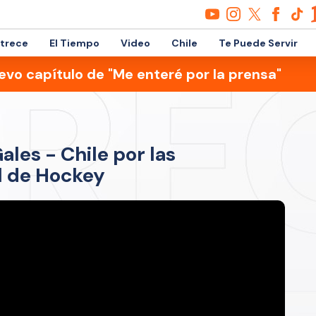
etrece
El Tiempo
Video
Chile
Te Puede Servir
evo capítulo de "Me enteré por la prensa"
ales - Chile por las
al de Hockey