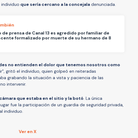
 individuo
que sería cercano a la concejala
denunciada.
ambién
 de prensa de Canal 13 es agredido por familiar de
scente formalizado por muerte de su hermano de 8
des no entienden el dolor que tenemos nosotros como
", gritó el individuo, quien golpeó en reiteradas
a grabando la situación a vista y paciencia de las
o intervenir.
cámara que estaba en el sitio y la botó
. La única
lugar fue la participación de un guardia de seguridad privada,
l individuo.
Ver en X