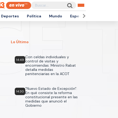
Deportes
Política
Mundo
Espectáculos
Empren
Lo Último
Con celdas individuales y
14:49
control de visitas y
encomiendas: Ministro Rabat
detalla medidas
penitenciarias en la ACOT
"Nuevo Estado de Excepción":
14:30
En qué consiste la reforma
constitucional presente en las
medidas que anunció el
Gobierno