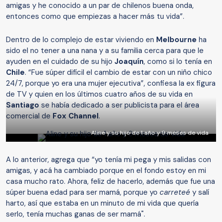
amigas y he conocido a un par de chilenos buena onda,
entonces como que empiezas a hacer más tu vida”.
Dentro de lo complejo de estar viviendo en
Melbourne
ha
sido el no tener a una nana y a su familia cerca para que le
ayuden en el cuidado de su hijo
Joaquín
, como si lo tenía en
Chile
. “Fue súper difícil el cambio de estar con un niño chico
24/7, porque yo era una mujer ejecutiva”, confiesa la ex figura
de TV y quien en los últimos cuatro años de su vida en
Santiago
se había dedicado a ser publicista para el área
comercial de
Fox Channel
.
Aline y su hijo de 1 año y 9 meses de vida
A lo anterior, agrega que “yo tenía mi pega y mis salidas con
amigas, y acá ha cambiado porque en el fondo estoy en mi
casa mucho rato. Ahora, feliz de hacerlo, además que fue una
súper buena edad para ser mamá, porque yo
carreteé
y salí
harto, así que estaba en un minuto de mi vida que quería
serlo, tenía muchas ganas de ser mamá".