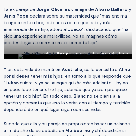
La ex pareja de
Jorge Olivares
y amiga de
Álvaro Ballero
y
Janis Pope
declara sobre su maternidad que "más encima
tengo a un hombre, entonces como que estoy más
enamorada de mi hijo, adoro al
Joaco
”, destacando que “ha
sido una experiencia maravillosa. No te imaginas cómo
puedes llegar a querer a un ser como tu hijo”.
Aline Blanc junto a su hijo Joaquín en Australia
Y en esta vida de mamá en
Australia
, se le consulta a
Aline
por si desea tener más hijos, en torno a lo que responde que
“
Lukas
quiere, y yo no, aunque quizás más adelante. Hoy es
un poco loco tener otro hijo, además que yo siempre quise
tener un solo hijo”. En todo caso,
Blanc
no se cierra a la
opción y comenta que eso lo verán con el tiempo y también
dependerá de en qué lugar sigan con sus vidas.
Sucede que ella y su pareja se propusieron hacer un balance
a fin de año de su estadía en
Melbourne
y ahí decidirán si