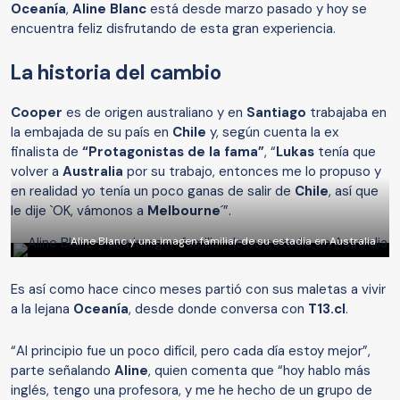
Oceanía
,
Aline Blanc
está desde marzo pasado y hoy se
encuentra feliz disfrutando de esta gran experiencia.
La historia del cambio
Cooper
es de origen australiano y en
Santiago
trabajaba en
la embajada de su país en
Chile
y, según cuenta la ex
finalista de
“Protagonistas de la fama”
, “
Lukas
tenía que
volver a
Australia
por su trabajo, entonces me lo propuso y
en realidad yo tenía un poco ganas de salir de
Chile
, así que
le dije `OK, vámonos a
Melbourne
´”.
Aline Blanc y una imagen familiar de su estadía en Australia
Es así como hace cinco meses partió con sus maletas a vivir
a la lejana
Oceanía
, desde donde conversa con
T13.cl
.
“Al principio fue un poco difícil, pero cada día estoy mejor”,
parte señalando
Aline
, quien comenta que “hoy hablo más
inglés, tengo una profesora, y me he hecho de un grupo de