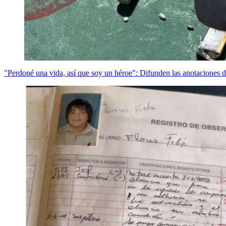
"Perdoné una vida, así que soy un héroe": Difunden las anotaciones 