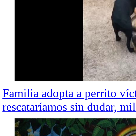
Familia adopta a perrito ví
rescataríamos sin dudar, mi