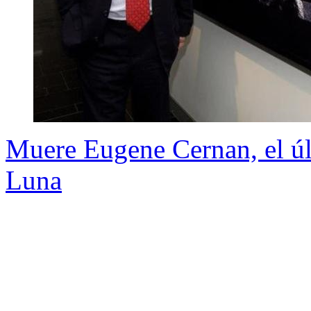
Muere Eugene Cernan, el úl
Luna