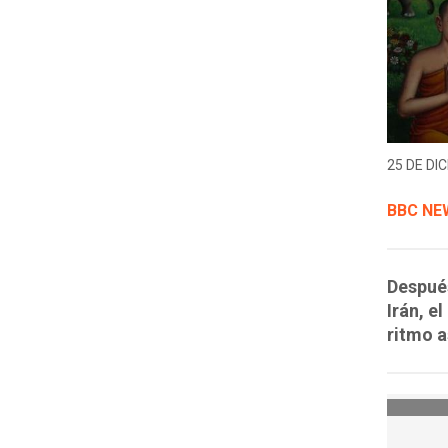
25 DE DIC
BBC NE
Después
Irán, e
ritmo 