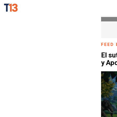
FEED 
El su
y Ap