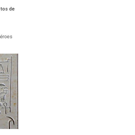
etos de
héroes