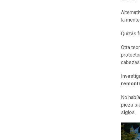
Alternat
la mente
Quizás f
Otra teo
protecto
cabezas 
Investiga
remonta 
No había
pieza si
siglos.