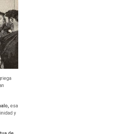
griega
an
halo
,
esa
inidad y
tua de