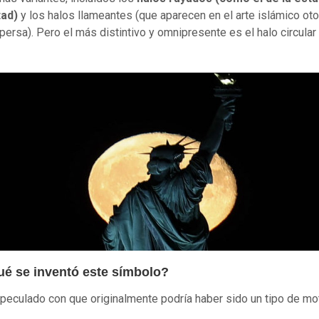
tad)
y los halos llameantes (que aparecen en el arte islámico ot
persa). Pero el más distintivo y omnipresente es el halo circular
ué se inventó este símbolo?
peculado con que originalmente podría haber sido un tipo de mo