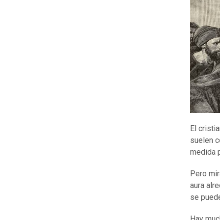
El crist
suelen c
medida p
Pero mir
aura alr
se puede
Hay much