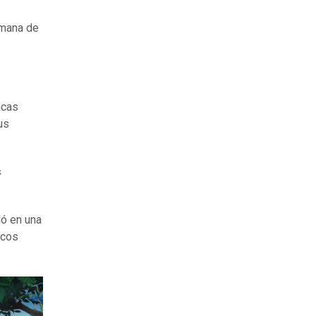
mana de
acas
us
s
ió en una
ocos