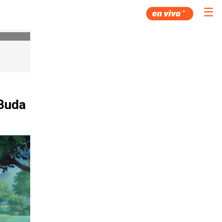
☰
 Buda