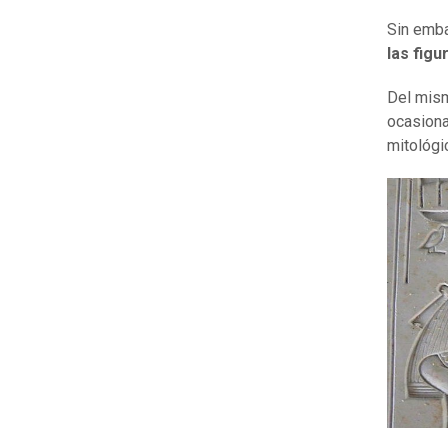
Sin emba
las figu
Del mism
ocasiona
mitológi