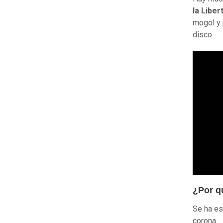
la Liber
mogol y 
disco.
¿Por q
Se ha es
corona.