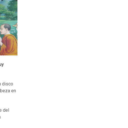
uy
 disco
abeza en
e del
s