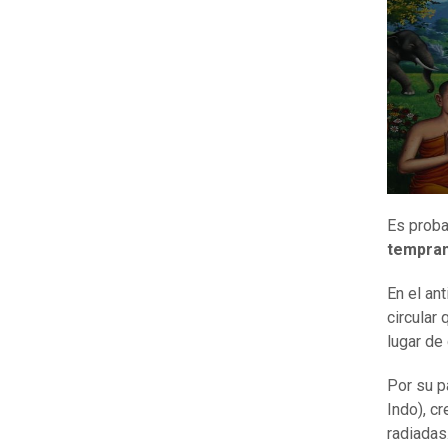
Es proba
tempran
En el ant
circular
lugar de 
Por su p
Indo), c
radiadas