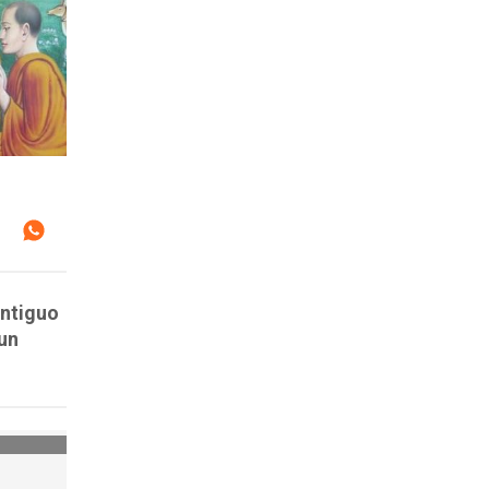
antiguo
 un