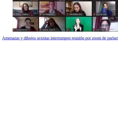
Amenazas y dibujos sexistas interrumpen reunión por zoom de parlam