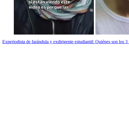
Experiodista de farándula y exdirigente estudiantil: Quiénes son los 3