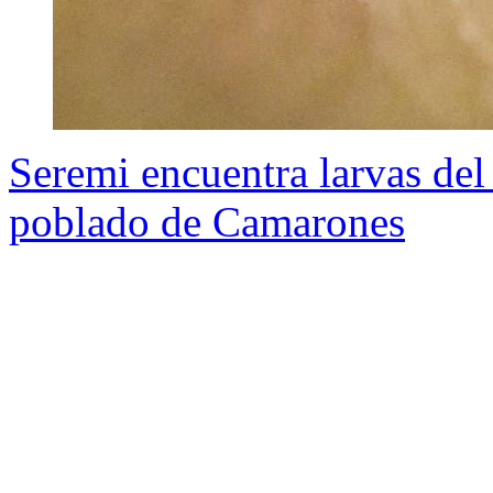
Seremi encuentra larvas del
poblado de Camarones