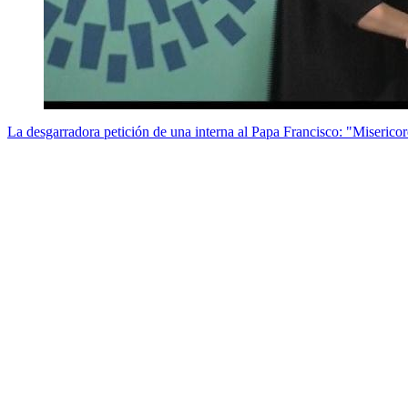
La desgarradora petición de una interna al Papa Francisco: "Misericord