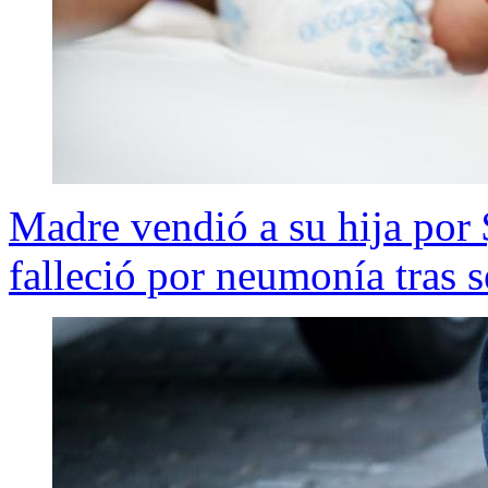
Madre vendió a su hija por 
falleció por neumonía tras s