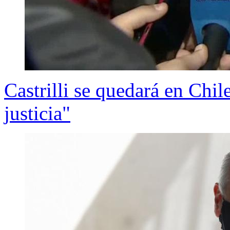
Castrilli se quedará en Chil
justicia"