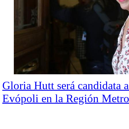
Gloria Hutt será candidata 
Evópoli en la Región Metro