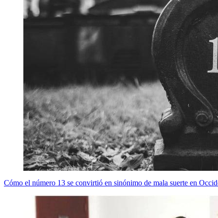
Cómo el número 13 se convirtió en sinónimo de mala suerte en Occiden