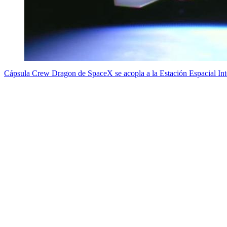
Cápsula Crew Dragon de SpaceX se acopla a la Estación Espacial Int