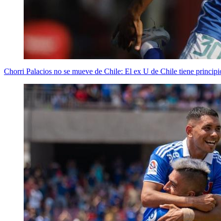
Chorri Palacios no se mueve de Chile: El ex U de Chile tiene princip