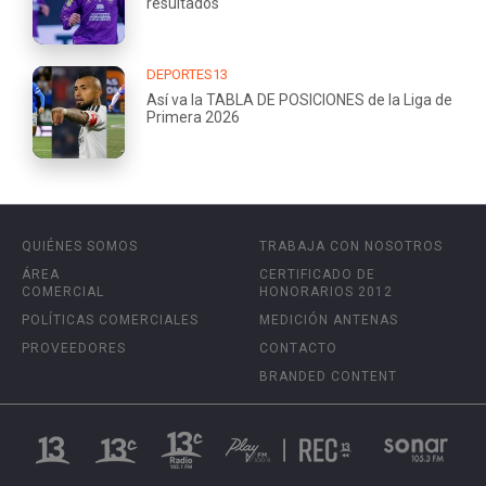
resultados
DEPORTES13
Así va la TABLA DE POSICIONES de la Liga de
Primera 2026
QUIÉNES SOMOS
TRABAJA CON NOSOTROS
ÁREA
CERTIFICADO DE
COMERCIAL
HONORARIOS 2012
POLÍTICAS COMERCIALES
MEDICIÓN ANTENAS
PROVEEDORES
CONTACTO
BRANDED CONTENT