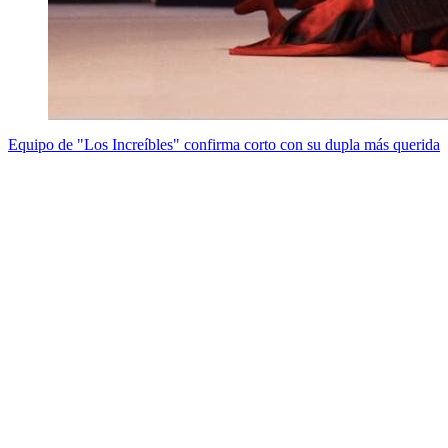
Equipo de "Los Increíbles" confirma corto con su dupla más querida