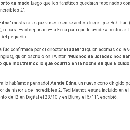
corto animado
luego que los fanáticos quedaran fascinados con
Increíbles 2".
 Edna
" mostrará lo que sucedió entre ambos luego que Bob Parr 
e), recurra —sobrepasado— a Edna para que lo ayude a controlar l
 del pequeño.
ia fue confirmada por el director
Brad Bird
(quien además es la 
nglés), quien escribió en Twitter: "
Muchos de ustedes nos ha
o que mostremos lo que ocurrió en la noche en que E cuidó
ya lo habíamos pensado!
Auntie Edna
, un nuevo corto dirigido po
or de historia de Incredibles 2, Ted Mathot, estará incluido en el
nto de I2 en Digital el 23/10 y en Bluray el 6/11", escribió.