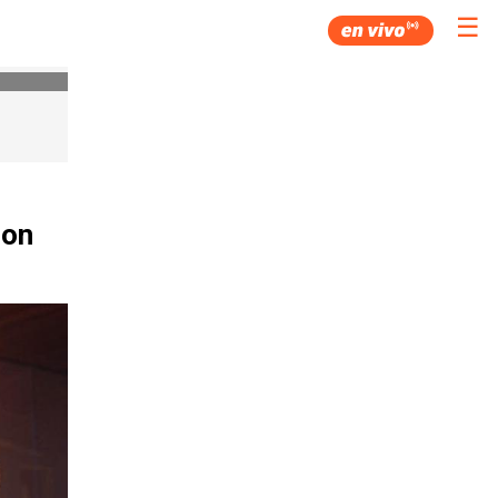
☰
con