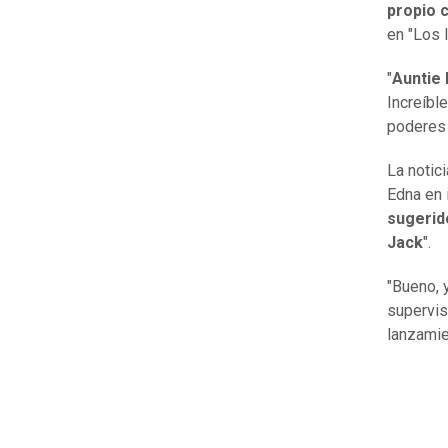
propio 
en "Los 
"
Auntie
Increíbl
poderes
La notic
Edna en i
sugerid
Jack
".
"Bueno, 
supervis
lanzamie