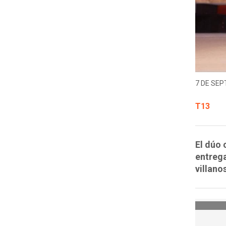
7 DE SEP
T13
El dúo 
entrega
villano