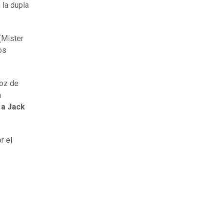
 la dupla
(Mister
os
voz de
n
 a Jack
r el