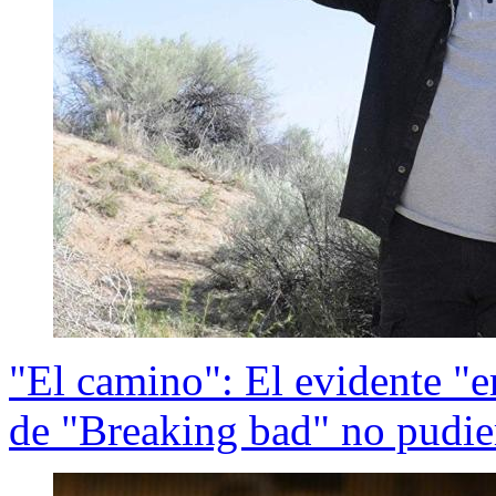
"El camino": El evidente "e
de "Breaking bad" no pudie