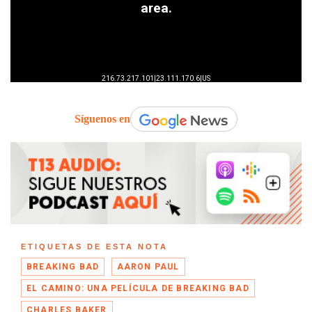
Síguenos en
ETIQUETAS DE ESTA NOTA
BREAKING BAD
AARON PAUL
EL CAMINO: UNA PELÍCULA DE BREAKING BAD
CHARLES BAKER