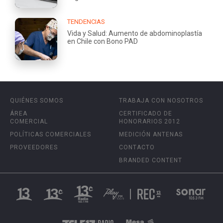
TENDENCIAS
Vida y Salud: Aumento de abdominoplastía
en Chile con Bono PAD
QUIÉNES SOMOS
TRABAJA CON NOSOTROS
ÁREA
CERTIFICADO DE
COMERCIAL
HONORARIOS 2012
POLÍTICAS COMERCIALES
MEDICIÓN ANTENAS
PROVEEDORES
CONTACTO
BRANDED CONTENT