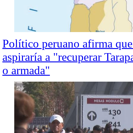
Político peruano afirma qu
aspiraría a "recuperar Tarap
o armada"