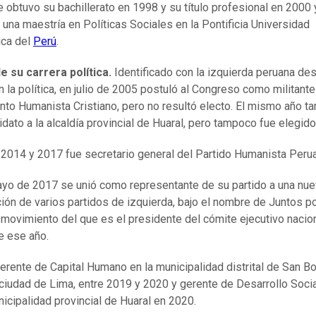
 obtuvo su bachillerato en 1998 y su título profesional en 2000 
 una maestría en Políticas Sociales en la Pontificia Universidad
ica del
Perú
.
de su carrera política.
Identificado con la izquierda peruana de
n la política, en julio de 2005 postuló al Congreso como militante
to Humanista Cristiano, pero no resultó electo. El mismo año t
idato a la alcaldía provincial de Huaral, pero tampoco fue elegido
 2014 y 2017 fue secretario general del Partido Humanista Peru
yo de 2017 se unió como representante de su partido a una nu
ción de varios partidos de izquierda, bajo el nombre de Juntos po
 movimiento del que es el presidente del cómite ejecutivo nacio
 ese año.
erente de Capital Humano en la municipalidad distrital de San Bor
 ciudad de Lima, entre 2019 y 2020 y gerente de Desarrollo Socia
nicipalidad provincial de Huaral en 2020.