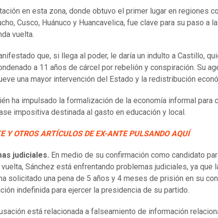
tación en esta zona, donde obtuvo el primer lugar en regiones 
cho, Cusco, Huánuco y Huancavelica, fue clave para su paso a la
da vuelta.
nifestado que, si llega al poder, le daría un indulto a Castillo, qu
ondenado a 11 años de cárcel por rebelión y conspiración. Su a
eve una mayor intervención del Estado y la redistribución econ
én ha impulsado la formalización de la economía informal para c
ase impositiva destinada al gasto en educación y local.
TE Y OTROS ARTÍCULOS DE EX-ANTE PULSANDO AQUÍ
as judiciales.
En medio de su confirmación como candidato par
vuelta, Sánchez está enfrentando problemas judiciales, ya que l
 ha solicitado una pena de 5 años y 4 meses de prisión en su con
ación indefinida para ejercer la presidencia de su partido.
usación está relacionada a falseamiento de información relacio