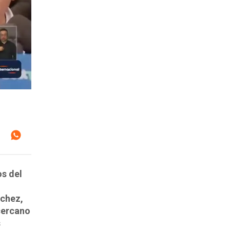
os del
nchez,
cercano
s