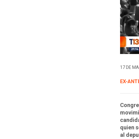
17 DE MA
EX-ANT
Congres
movimie
candida
quien s
al depu