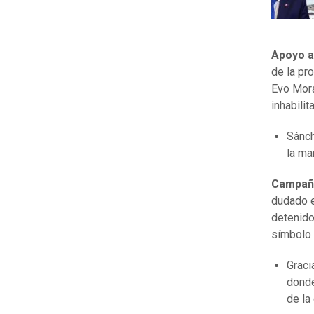
Apoyo a
de la pr
Evo Mora
inhabilit
Sánch
la ma
Campaña
dudado e
detenido
símbolo 
Graci
donde
de la