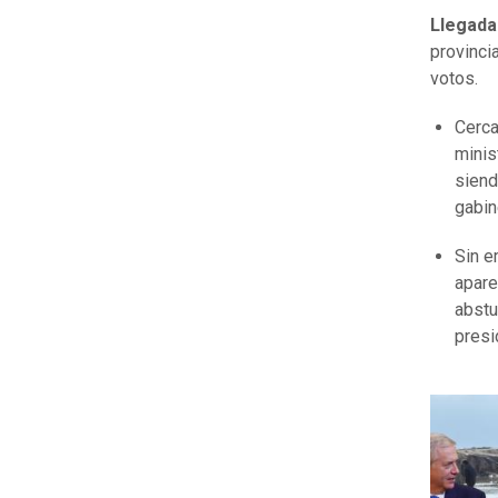
Llegada
provinci
votos.
Cerca
minis
siend
gabin
Sin e
apare
abstu
presi