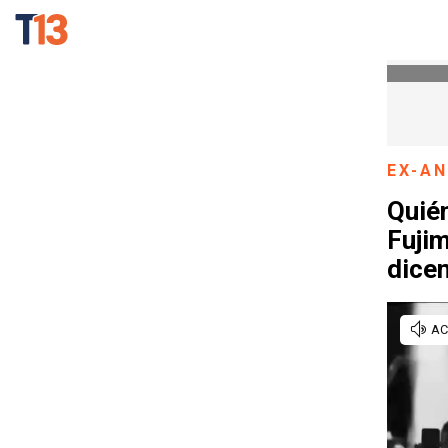
EX-A
Quién
Fujim
dicen