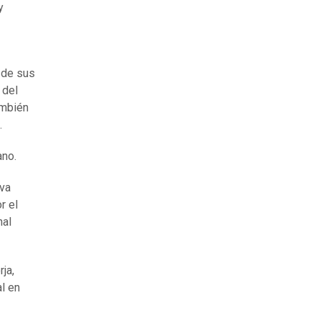
y
sde sus
 del
ambién
.
ano.
eva
r el
nal
ja,
l en