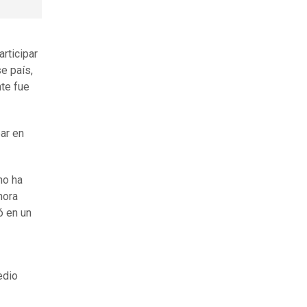
rticipar
e país,
te fue
ar en
no ha
hora
ó en un
edio