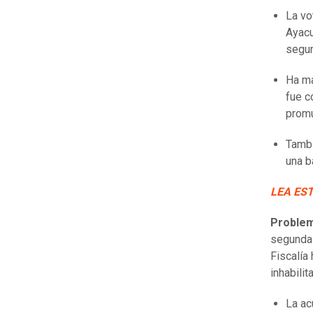
La vo
Ayacu
segun
Ha ma
fue c
promu
Tambi
una b
LEA ES
Problem
segunda 
Fiscalía
inhabilit
La ac