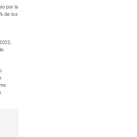
so por la
8% de los
 2022,
de
o
e
omo
.