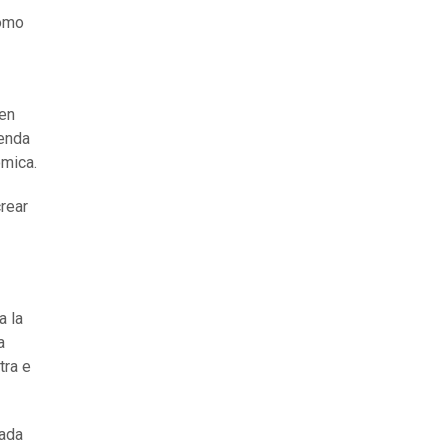
como
ien
genda
ómica.
rear
a la
a
tra e
nada