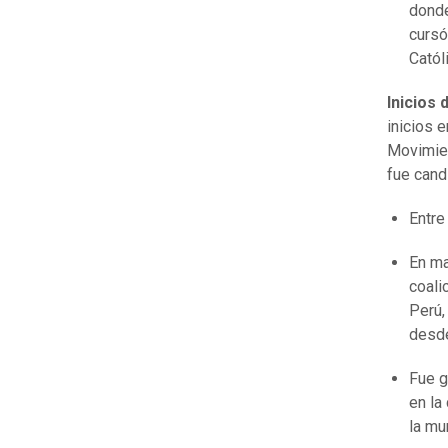
donde
cursó
Catól
Inicios 
inicios e
Movimien
fue cand
Entre
En ma
coali
Perú,
desde
Fue g
en la
la mu