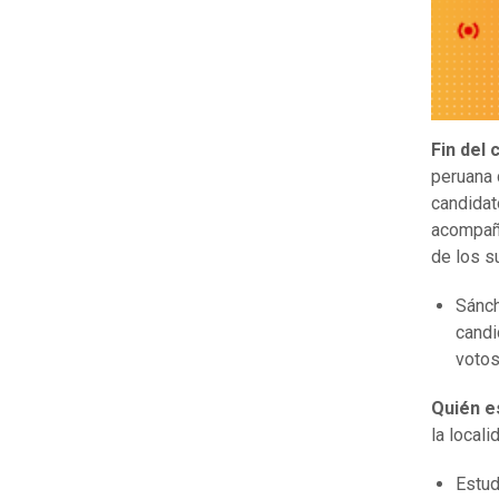
Fin del
peruana 
candidat
acompaña
de los s
Sánch
candi
votos
Quién es
la local
Estud