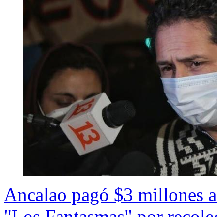
Ancalao pagó $3 millones a
"Los Fantasmas" por recole