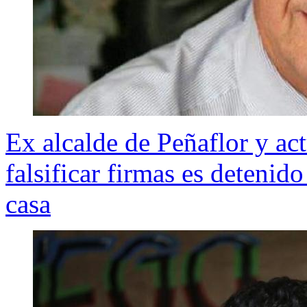
Ex alcalde de Peñaflor y ac
falsificar firmas es detenido
casa