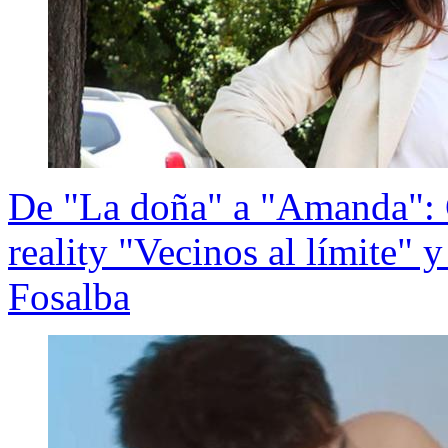
De "La doña" a "Amanda": G
reality "Vecinos al límite" 
Fosalba