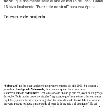
fiera”
, que finalmente salió al aire en marzo de 1999.
Canal
13
hizo finalmente
“Fuera de control”
para esa época.
Teleserie de brujería
“Sabor a ti”
no iba a ser la teleserie del primer semestre del año 2000. Su creador y
guionista,
José Ignacio Valenzuela
, da a conocer que él iba a hacer una
telenovela llamada
“Malamor”
, “era la historia de una bruja que era joven de día y vieja
de noche. Tenía mucha brujería y rituales”, agregando que “alcancé a escribir como tres
capítulos y poco antes de empezar a grabar, las autoridades de
Canal 13
cancelaron el
proyecto porque les hacía mucho ruido el tema de la brujería y el ocultismo”. Es así