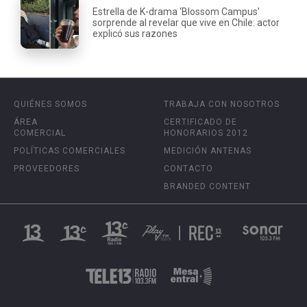
Estrella de K-drama ‘Blossom Campus’
sorprende al revelar que vive en Chile: actor
explicó sus razones
QUIÉNES SOMOS
TRABAJA CON NOSOTROS
ÁREA
CERTIFICADO DE
COMERCIAL
HONORARIOS 2012
POLÍTICAS COMERCIALES
MEDICIÓN ANTENAS
PROVEEDORES
CONTACTO
BRANDED CONTENT