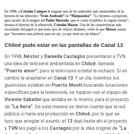
En 1998, a
Cristián Campos
le asignan uno de los malvados más memorables de la
historia de las teleseries:
“Iván Andrade”
en
“Marparaíso”
. “Lo hicimos a propósito,
para sacarlo de la imagen del
Padre Hurtado
, que es como el público lo seguía viendo”,
destaca el director de la telenovela,
Cristián Mason
. Una de las características más
recordadas del papel es que tenía ojos de colores distintos, sobre lo que
Mason
cuenta
que “buscamos una prótesis para un ojo, ya que tenía un ojo blanco”.
Chiloé pudo estar en las pantallas de Canal 13
En 1998,
Néstor
y
Daniella Castagno
presentaron a TVN
una idea de teleserie ambientada en
Chiloé
, llamada
“Puerto amor”
, pero la televisora estatal la rechazó. Sí en
cambio la aceptaron en
Canal 13
. Y un día, mientras los
guionistas estaban en
Puerto Montt
buscando locaciones
específicas para la telenovela, se toparon con el equipo de
Vicente Sabatini
que andaba en lo mismo, para el proyecto
de
“La fiera”
. De esta manera se dieron cuenta que la red
pública sí haría una producción en
Chiloé
, por lo que se
tuvo que arreglar el asunto: el
13
dejó hasta ahí el proyecto
y
TVN
les pagó a los
Castagno
por la idea original de
“La