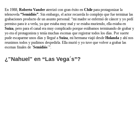
En 1988,
Roberto Vander
aterrizó con gran éxito en
Chile
para protagonizar la
telenovela
“Semidiós”
. Sin embargo, el actor recuerda lo complejo que fue terminar las
grabaciones producto de un asunto personal: “mi madre se enfermó de cáncer y yo pedí
permiso para ir a verla, ya que estaba muy mal y se estaba muriendo, ella estaba en
Suiza
, pero para el canal era muy complicado porque estábamos terminando de grabar y
yo era el protagonista y tenía muchas escenas que registrar todos los días. Por suerte
pude escaparme unos días y llegué a
Suiza
, mi hermana viajó desde
Holanda
y ahí nos
reunimos todos y pudimos despedirla. Ella murió y yo tuve que volver a grabar las
escenas finales de
´Semidiós
´”.
¿"Nahuel" en “Las Vega´s”?