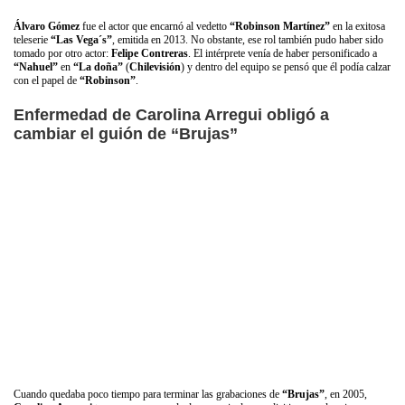
Álvaro Gómez
fue el actor que encarnó al vedetto
“Robinson Martínez”
en la exitosa
teleserie
“Las Vega´s”
, emitida en 2013. No obstante, ese rol también pudo haber sido
tomado por otro actor:
Felipe Contreras
. El intérprete venía de haber personificado a
“Nahuel”
en
“La doña”
(
Chilevisión
) y dentro del equipo se pensó que él podía calzar
con el papel de
“Robinson”
.
Enfermedad de Carolina Arregui obligó a
cambiar el guión de “Brujas”
Cuando quedaba poco tiempo para terminar las grabaciones de
“Brujas”
, en 2005,