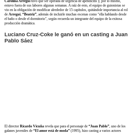
Carolina Arregui
tuvo que ser operada de urgencia de apendicitis y, por lo mismo,
estuvo fuera de sus labores algunas semanas. A raíz de esto, el equipo de guionistas se
vio en la obligación de modificar alrededor de 15 capítulos, quitándole importancia al rol
de
Arregui
,
“Beatriz”
, además de incluirle muchas escenas como “ella hablando desde
el baño o desde el dormitorio", según recuerda un integrante del equipo de la exitosa
producción dramática.
Luciano Cruz-Coke le ganó en un casting a Juan
Pablo Sáez
El director
Ricardo Vicuña
revela que para el personaje de
“Juan Pablo”
, uno de los
galanes juveniles de
“El amor está de moda”
(1995), hizo casting a varios actores