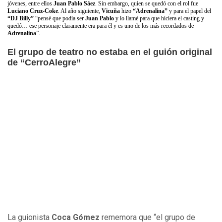
jóvenes, entre ellos
Juan Pablo Sáez
. Sin embargo, quien se quedó con el rol fue
Luciano Cruz-Coke
. Al año siguiente,
Vicuña
hizo
“Adrenalina”
y para el papel del
“DJ Billy”
“pensé que podía ser
Juan Pablo
y lo llamé para que hiciera el casting y
quedó… ese personaje claramente era para él y es uno de los más recordados de
Adrenalina
”.
El grupo de teatro no estaba en el guión original
de “CerroAlegre”
La guionista
Coca Gómez
rememora que “el grupo de