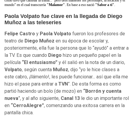
como tuvo que cambiar la trama... “pero debí mantener los personajes, la locación y el
mundo” en el cual transcurría
"Malamor"
. En base a eso nació
"Sabor a ti"
.
Paola Volpato fue clave en la llegada de Diego
Muñoz a las teleseries
Felipe Castro
y
Paola Volpato
fueron los profesores de
teatro de
Diego Muñoz
en su época de escolar y,
posteriormente, ella fue la persona que lo “ayudó” a entrar a
la TV. Es que cuando
Diego
hizo un pequeño papel en la
película
“El entusiasmo”
y él salió en la nota de un diario,
Volpato
, según cuenta
Muñoz
, dijo “yo le hice clases a
este cabro, ¡llámenlo!, les puede funcionar... así que ella me
hizo el pase para entrar a
TVN
”. De esta forma es como
partió haciendo un bolo (de mozo) en
“Borrón y cuenta
nueva
”, y al año siguiente,
Canal 13
le dio un importante rol
en
“CerroAlegre”
, comenzando una exitosa carrera en la
pantalla chica.