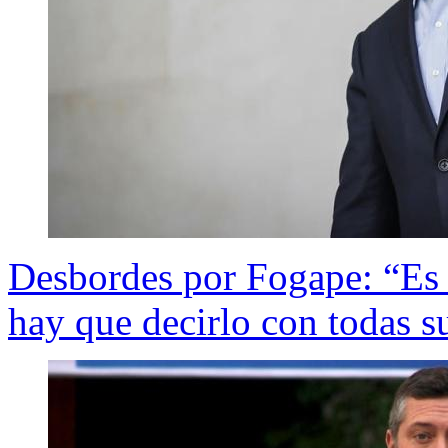
Desbordes por Fogape: “Es u
hay que decirlo con todas su