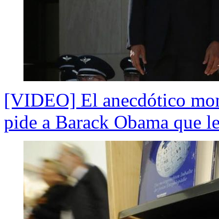
[VIDEO] El anecdótico mom
pide a Barack Obama que le