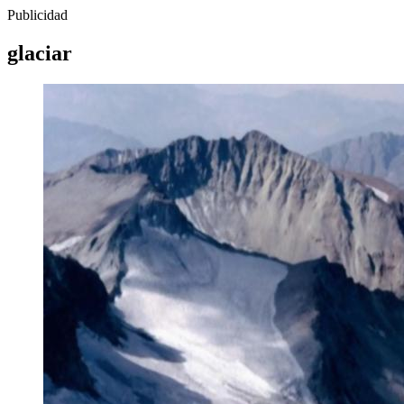
Publicidad
glaciar