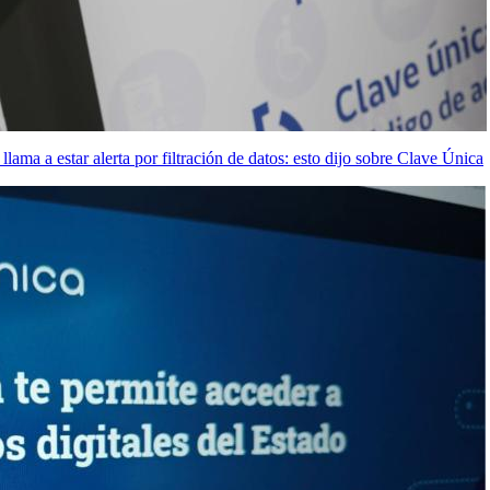
ama a estar alerta por filtración de datos: esto dijo sobre Clave Única