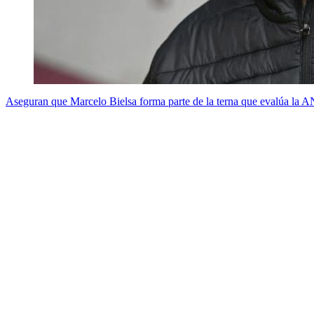
Aseguran que Marcelo Bielsa forma parte de la terna que evalúa la 